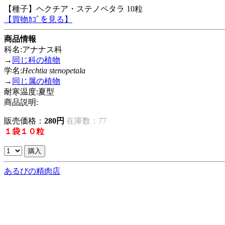
【種子】ヘクチア・ステノペタラ 10粒
【買物ｶｺﾞを見る】
商品情報
科名:アナナス科
→
同じ科の植物
学名:
Hechtia stenopetala
→
同じ属の植物
耐寒温度:夏型
商品説明:
販売価格：
280円
在庫数：77
１袋１０粒
あるびの精肉店