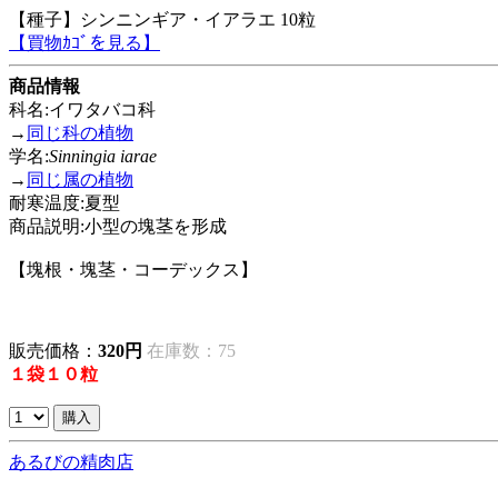
【種子】シンニンギア・イアラエ 10粒
【買物ｶｺﾞを見る】
商品情報
科名:イワタバコ科
→
同じ科の植物
学名:
Sinningia iarae
→
同じ属の植物
耐寒温度:夏型
商品説明:小型の塊茎を形成
【塊根・塊茎・コーデックス】
販売価格：
320円
在庫数：75
１袋１０粒
あるびの精肉店