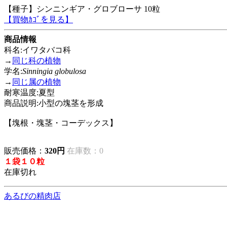
【種子】シンニンギア・グロブローサ 10粒
【買物ｶｺﾞを見る】
商品情報
科名:イワタバコ科
→
同じ科の植物
学名:
Sinningia globulosa
→
同じ属の植物
耐寒温度:夏型
商品説明:小型の塊茎を形成
【塊根・塊茎・コーデックス】
販売価格：
320円
在庫数：0
１袋１０粒
在庫切れ
あるびの精肉店