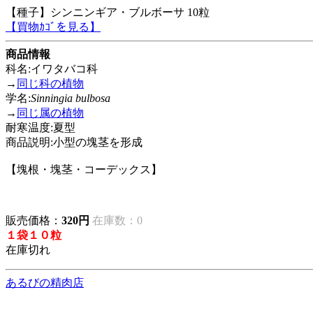
【種子】シンニンギア・ブルボーサ 10粒
【買物ｶｺﾞを見る】
商品情報
科名:イワタバコ科
→
同じ科の植物
学名:
Sinningia bulbosa
→
同じ属の植物
耐寒温度:夏型
商品説明:小型の塊茎を形成
【塊根・塊茎・コーデックス】
販売価格：
320円
在庫数：0
１袋１０粒
在庫切れ
あるびの精肉店