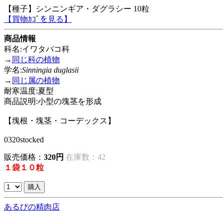
【種子】シンニンギア・ダグラシー 10粒
【買物ｶｺﾞを見る】
商品情報
科名:イワタバコ科
→
同じ科の植物
学名:
Sinningia duglasii
→
同じ属の植物
耐寒温度:夏型
商品説明:小型の塊茎を形成
【塊根・塊茎・コーデックス】
0320stocked
販売価格：
320円
在庫数：42
１袋１０粒
あるびの精肉店