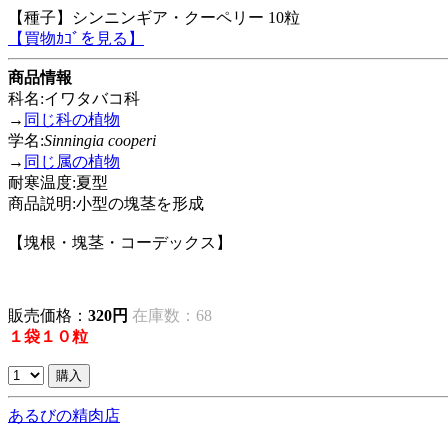
【種子】シンニンギア・クーペリー 10粒
【買物ｶｺﾞを見る】
商品情報
科名:イワタバコ科
→
同じ科の植物
学名:
Sinningia cooperi
→
同じ属の植物
耐寒温度:夏型
商品説明:小型の塊茎を形成
【塊根・塊茎・コーデックス】
販売価格：
320円
在庫数：68
１袋１０粒
あるびの精肉店