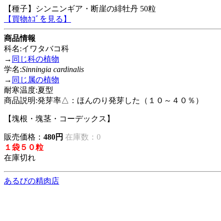
【種子】シンニンギア・断崖の緋牡丹 50粒
【買物ｶｺﾞを見る】
商品情報
科名:イワタバコ科
→
同じ科の植物
学名:
Sinningia cardinalis
→
同じ属の植物
耐寒温度:夏型
商品説明:発芽率△：ほんのり発芽した（１０～４０％）
【塊根・塊茎・コーデックス】
販売価格：
480円
在庫数：0
１袋５０粒
在庫切れ
あるびの精肉店